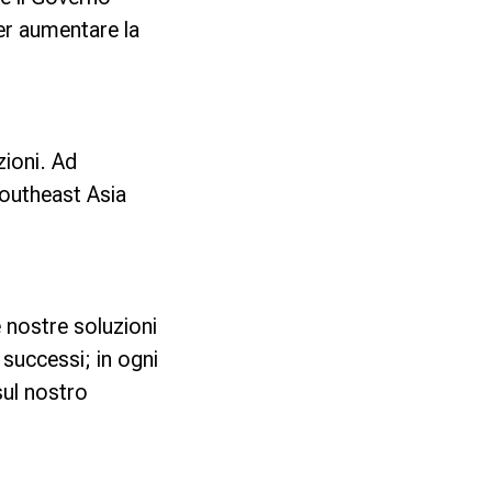
er aumentare la
ioni. Ad
outheast Asia
e nostre soluzioni
 successi; in ogni
sul nostro