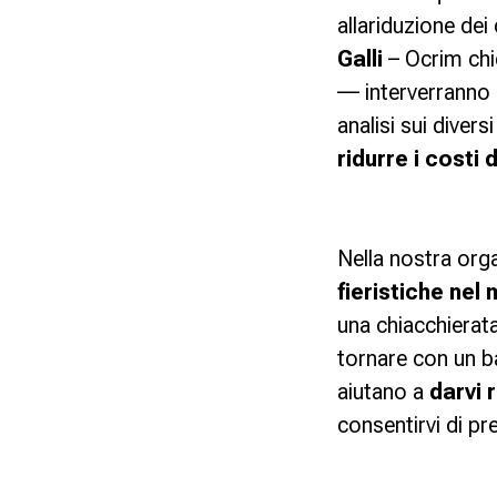
allariduzione dei 
Galli
– Ocrim chie
–– interverranno
analisi sui diver
ridurre i costi
Nella nostra org
fieristiche nel
una chiacchierata
tornare con un ba
aiutano a
darvi 
consentirvi di pr