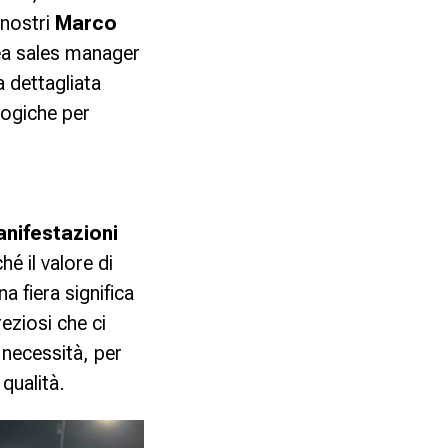
 nostri
Marco
a sales manager
 dettagliata
logiche per
nifestazioni
é il valore di
a fiera significa
eziosi che ci
 necessità, per
a qualità.