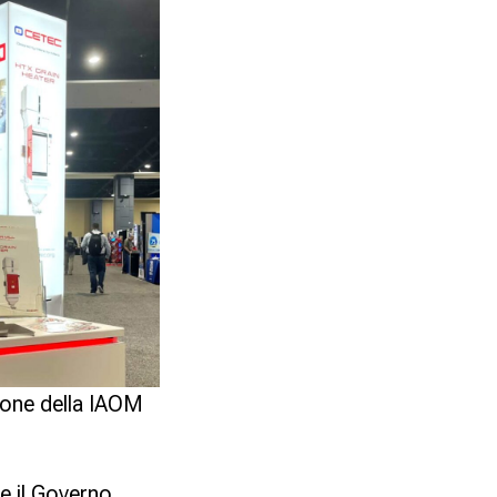
ione della IAOM
e il Governo