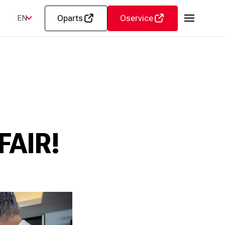
Oparts
Oservice
EN
FAIR!