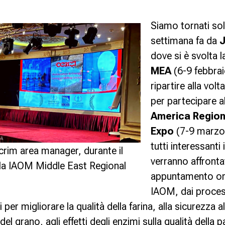
Siamo tornati so
settimana fa da
dove si è svolta l
MEA
(6-9 febbrai
ripartire alla volt
per partecipare a
America Region
Expo
(7-9 marzo)
tutti interessanti
crim area manager, durante il
verranno affronta
lla IAOM Middle East Regional
appuntamento or
IAOM, dai process
 per migliorare la qualità della farina, alla sicurezza a
del grano, agli effetti degli enzimi sulla qualità della p