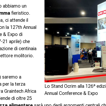
o abbiamo un
ramma
fieristico.
, ci attende il
on la 127th Annual
 & Expo di
-21 aprile) che
azione di centinaia
settore molitorio.
) saremo a
a per la terza
Lo Stand Ocrim alla 126ª ediz
era Graintech Africa
Annual Conference & Expo
ende di oltre 25
ezza alimentare
sarà uno degli argomenti centrali ch