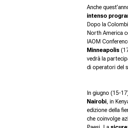
Anche quest’ann
intenso prog
Dopo la Colombia
North America c
IAOM Conference
Minneapolis
(17
vedrà la partecip
di operatori del 
In giugno (15-17
Nairobi
, in Keny
edizione della fi
che coinvolge azi
Paesi. La
sicur