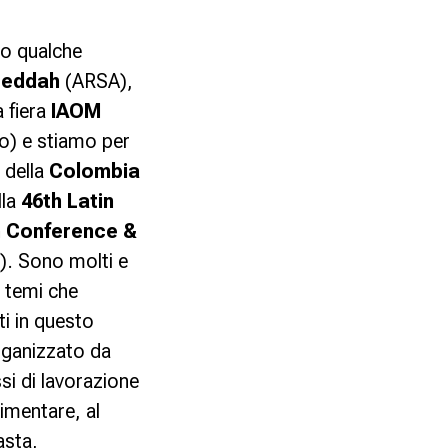
lo qualche
Jeddah
(ARSA),
a fiera
IAOM
o) e stiamo per
a della
Colombia
lla
46th Latin
 Conference &
. Sono molti e
 i temi che
ti in questo
ganizzato da
i di lavorazione
limentare, al
asta,