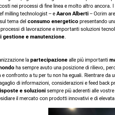
costi nei processi di fine linea e molto altro ancora. I
f milling technologist – e
Aaron Alberti
– Ocrim are
 sul tema del
consumo energetico
presentando una
si processi di lavorazione e importanti soluzioni tecno
 di gestione e manutenzione
.
anizzazione la
partecipazione
alle più importanti
ma
 mondo
ha sempre avuto una posizione di rilievo, perch
 e confronto a tu per tu non ha eguali. Rientrare da un
gaglio di informazioni, considerazioni e feed back pr
risposte e soluzioni
sempre più aderenti alle vostre
esidiare il mercato con prodotti innovativi e di elevat