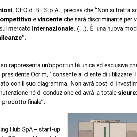
ioni
, CEO di
BF S.p.A
., precisa che “
Non si tratta s
ompetitivo
e
vincente
che sarà discriminante per va
sul mercato
internazionale
.
(…).
È una nuova moda
alleanze
”.
so rappresenta un’opportunità unica ed esclusiva c
, presidente Ocrim, “
consente al cliente di utilizzare i
ato con il suo diagramma. Non avrà costi di investim
nutenzione né di conduzione ed avrà la totale
sicure
 prodotto finale
”.
ling Hub SpA
– start-up