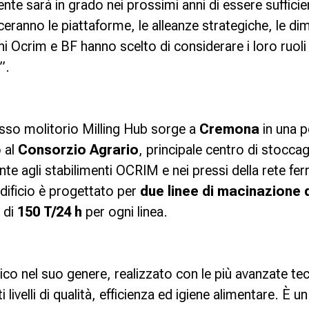
nte sarà in grado nei prossimi anni di essere suffic
eranno le piattaforme, le alleanze strategiche, le dim
i Ocrim e BF hanno scelto di considerare i loro ruol
”.
esso molitorio
Milling Hub
sorge a
Cremona
in una p
o al
Consorzio Agrario
, principale centro di stocca
nte agli stabilimenti OCRIM e nei pressi della rete ferr
dificio è progettato per
due linee di macinazione 
 di
150 T/24 h
per ogni linea.
ico nel suo genere, realizzato con le più avanzate te
lti livelli di qualità, efficienza ed igiene alimentare. È 