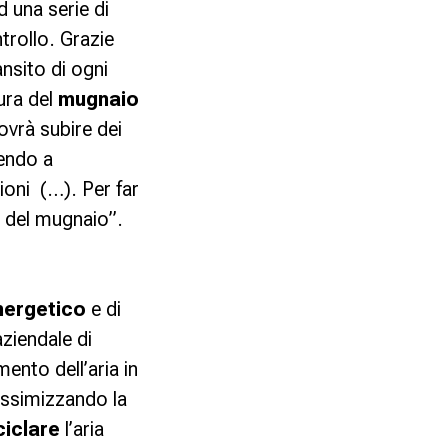
d una serie di
trollo. Grazie
ansito di ogni
ura del
mugnaio
ovrà subire dei
tendo a
ioni (…). Per far
o del mugnaio”.
nergetico
e di
aziendale di
mento dell’aria in
massimizzando la
ciclare
l’aria