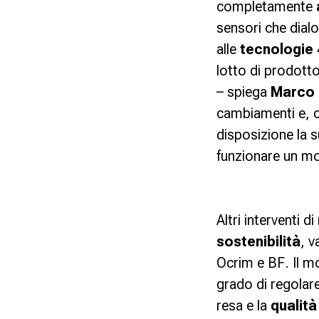
completamente
sensori che dial
alle
tecnologie 
lotto di prodott
– spiega
Marco 
cambiamenti e, c
disposizione la 
funzionare un mo
Altri interventi d
sostenibilità
, v
Ocrim e
BF
. Il m
grado di regolare
resa e la
qualità