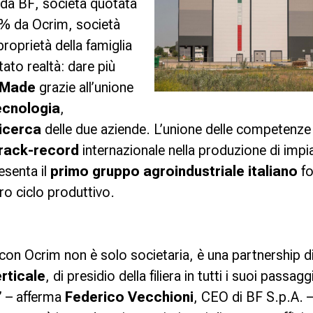
 da
BF
, società quotata
9 % da Ocrim, società
roprietà della famiglia
tato realtà: dare più
n Made
grazie all’unione
ecnologia
,
icerca
delle due aziende. L’unione delle competenze f
rack-record
internazionale nella produzione di impia
senta il
primo gruppo agroindustriale italiano
fo
ero ciclo produttivo.
con Ocrim non è solo societaria, è una partnership 
rticale
, di presidio della filiera in tutti i suoi passagg
” – afferma
Federico Vecchioni
, CEO di
BF S.p.A
. 