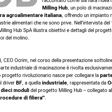
raccontato come sia nata l’idea r
Milling Hub
, un polo di macinazi
iera agroalimentare italiana
, offrendo un impianto 
ustrie alimentari che ne sono prive. Nell’intervista del
Milling Hub SpA
illustra obiettivi e dettagli del proge
toi del molino.
i
, CEO Ocrim, nel corso della presentazione sottolin
arte industriale di macinazione è rivolta esclusivamen
o progetto rivoluzionario nasce per collegare la
part
l driver
BF
, a quella
industriale
, rappresentata da
O
i
dieci moduli
del progetto Milling Hub – collegato all
rocedure di filiera”
.