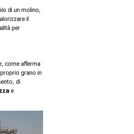
olo di un molino,
lorizzare il
lità per
he, come afferma
l proprio grano in
ento, di
zza
e