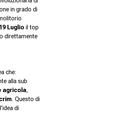
ivoluzionaria di
one in grado di
molitorio
19 Luglio
il top
tto direttamente
ea che:
te alla sub
e agricola
,
crim
. Questo di
’idea di