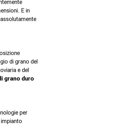
ientemente
ensioni. E in
i assolutamente
osizione
ggio di grano del
oviaria e del
di grano duro
cnologie per
un impianto