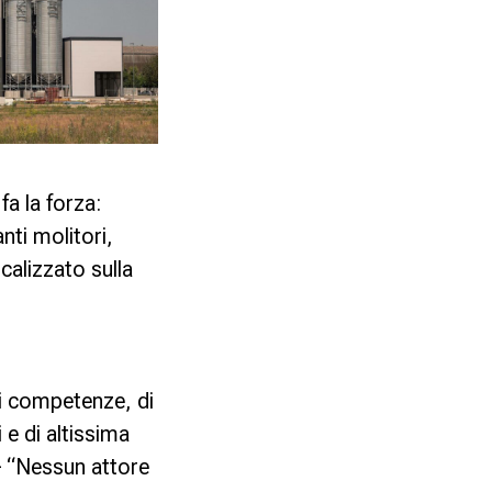
a la forza:
nti molitori,
calizzato sulla
di competenze, di
i e di altissima
– “
Nessun attore