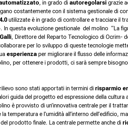
automatizzato
, in grado di
autoregolarsi
grazie a
ogano costantemente con il sistema gestionale di con
4.0
utilizzate è in grado di controllare e tracciare il tr
o. In questa evoluzione gestionale del molino “
La fig
Galli
, Direttore del Reparto Tecnologico di Ocrim-
d
ollaborare per lo sviluppo di queste tecnologie met
sua
esperienza
per migliorare il flusso delle informaz
lino, per ottenere i prodotti, ci sarà sempre bisogn
i rilievo sono stati apportati in termini di
risparmio e
alori guida del progetto ed espressione della cultura 
olino è provvisto di un’innovativa centrale per il tratta
 la temperatura e l’umidità all’interno dell’edificio, 
del prodotto finale. La centrale permette anche di
ri