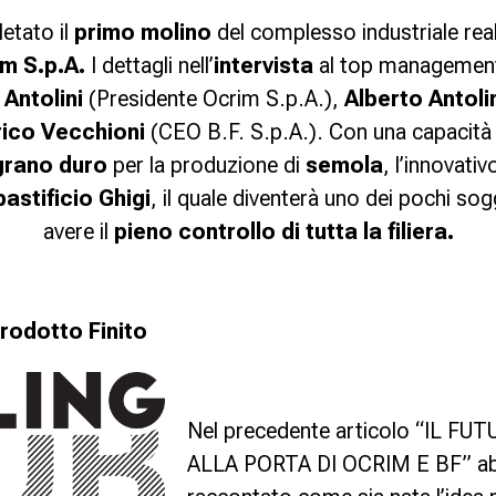
etato il
primo molino
del complesso industriale rea
im S.p.A.
I dettagli nell’
intervista
al top management 
 Antolini
(Presidente Ocrim S.p.A.),
Alberto Antoli
ico Vecchioni
(CEO B.F. S.p.A.). Con una capacità
grano duro
per la produzione di
semola
, l’innovati
pastificio Ghigi
, il quale diventerà uno dei pochi sogg
avere il
pieno controllo di tutta la filiera.
rodotto Finito
Nel precedente articolo “
IL FUT
ALLA PORTA DI OCRIM E BF
” a