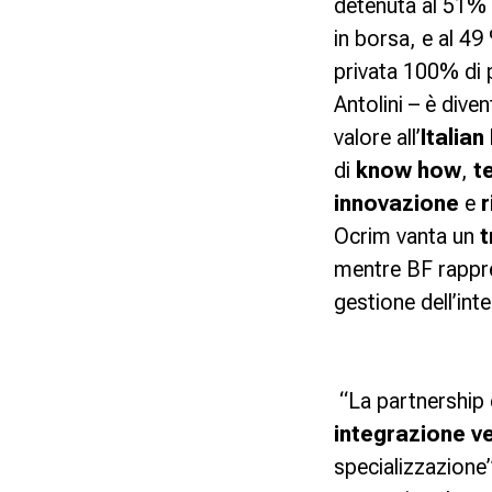
detenuta al 51%
in borsa, e al 4
privata 100% di p
Antolini
– è diven
valore all’
Italia
di
know how
,
t
innovazione
e
r
Ocrim vanta un
t
mentre
BF
rappre
gestione dell’int
“
La partnership 
integrazione ve
specializzazione