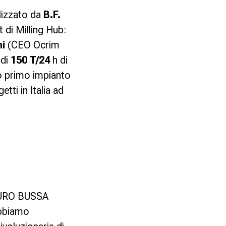
lizzato da
B.F.
di Milling Hub:
ni
(CEO Ocrim
 di
150 T/24
h di
vo primo impianto
etti in Italia ad
URO BUSSA
bbiamo