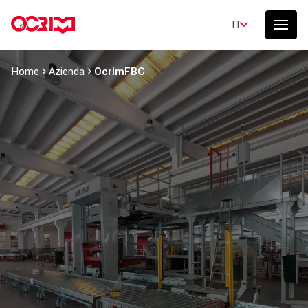
IT
Home
Azienda
OcrimFBC