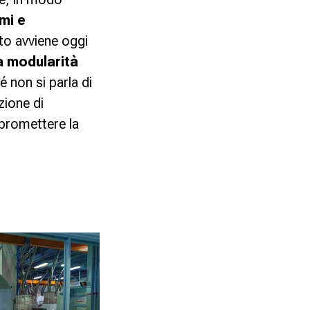
rmi e
to avviene oggi
a modularità
é non si parla di
zione di
mpromettere la