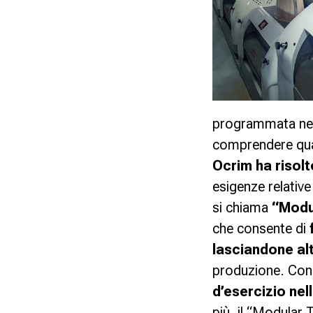
programmata nei s
comprendere qu
Ocrim ha risol
esigenze relative
si chiama
“Modu
che consente di
lasciandone alt
produzione. Con q
d’esercizio nel
più, il “Modular