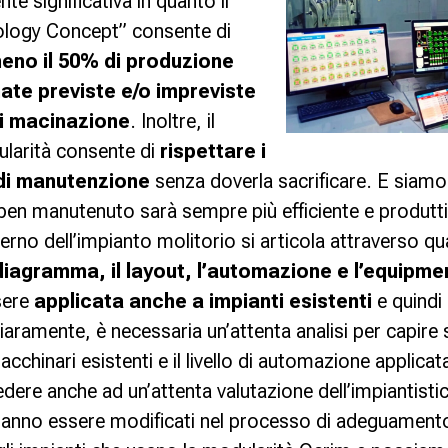
e significativa in quanto il
logy Concept” consente di
eno il 50% di produzione
ate previste e/o impreviste
di macinazione
. Inoltre, il
larità consente di
rispettare i
 di manutenzione
senza doverla sacrificare. E siamo
ben manutenuto sarà sempre più efficiente e produtt
nterno dell’impianto molitorio si articola attraverso q
 diagramma, il layout, l’automazione e l’equipme
sere
applicata anche a impianti esistenti
e quindi
hiaramente, è necessaria un’attenta analisi per capire 
cchinari esistenti e il livello di automazione applica
ere anche ad un’attenta valutazione dell’impiantistic
vranno essere modificati nel processo di adeguamen