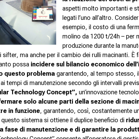
aspetti molto importanti e s
legati l’uno all’altro. Consid
esempio, il costo di una ferm
molino da 1200 t/24h – per
produzione durante la manut
ifter, ma anche per il cambio dei rulli macinanti. È f
anto possa
incidere sul bilancio economico dell
to questo problema
garantendo, al tempo stesso, il
 ai tempi di manutenzione secondo gli intervalli previs
lar Technology Concept”,
un’innovazione tecnolo
fermare solo alcune parti della sezione di maci
re in funzione
, garantendo, così, costantemente un
uesto sistema si ottiene il duplice beneficio di
ridu
la fase di manutenzione e di garantire la produtt
 Technology Concept” consente all’operatore di gesti