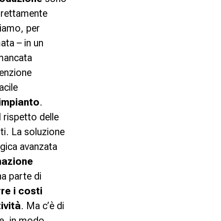
trettamente
eriamo, per
ata – in un
 mancata
enzione
acile
’impianto
.
 rispetto delle
ti. La soluzione
gica avanzata
nazione
a parte di
rre i costi
ività
. Ma c’è di
re, in modo