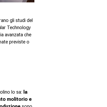
ano gli studi del
ular Technology
gia avanzata che
mate previste o
olino lo sa:
la
to molitorio
e
produzione
sono