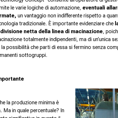
mite le varie logiche di automazione,
eventuali alla
ermate,
un vantaggio non indifferente rispetto a quan
ecnologia tradizionale. È importante evidenziare che
l
divisione netta della linea di macinazione
, poich
acinazione totalmente indipendenti, ma di un’unica se
la possibilità che parti di essa si fermino senza co
rimanenti sottogruppi.
mportante
he la produzione minima è
. Ma in quale percentuale? In