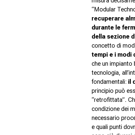
misura decisament
“Modular Techno
recuperare alm
durante le ferm
della sezione 
concetto di modu
tempi e i modi
che un impianto 
tecnologia, all’i
fondamentali:
il
principio può es
“retrofittata”. C
condizione dei ma
necessario proced
e quali punti do